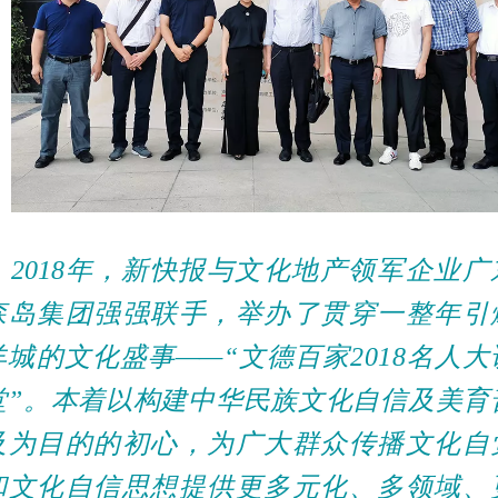
2018年，
新快报与文化地产领军企业广
森岛集团强强联手，举办了贯穿一整年引
羊城的文化盛事
——“文德百家2018名人大
堂”
。本着以构建中华民族文化自信及美育
及为目的的初心，为广大群众传播文化自
和文化自信思想提供更多元化、多领域、