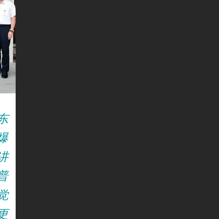
东
爆
讲
普
觉
更